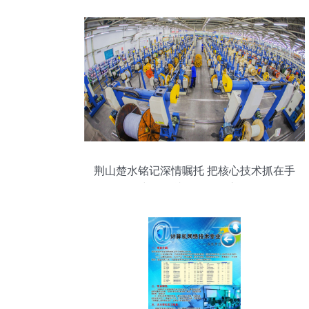
荆山楚水铭记深情嘱托 把核心技术抓在手
中，铸就网络强国之魂