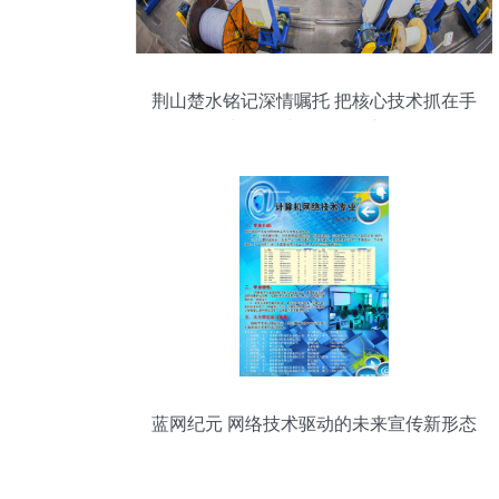
荆山楚水铭记深情嘱托 把核心技术抓在手
中，铸就网络强国之魂
蓝网纪元 网络技术驱动的未来宣传新形态