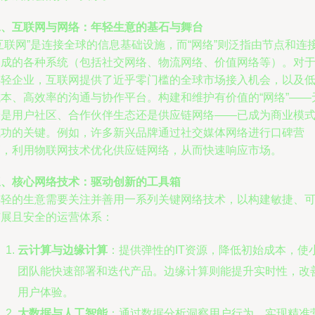
二、互联网与网络：年轻生意的基石与舞台
互联网”是连接全球的信息基础设施，而“网络”则泛指由节点和连
构成的各种系统（包括社交网络、物流网络、价值网络等）。对
年轻企业，互联网提供了近乎零门槛的全球市场接入机会，以及
成本、高效率的沟通与协作平台。构建和维护有价值的“网络”——
论是用户社区、合作伙伴生态还是供应链网络——已成为商业模
成功的关键。例如，许多新兴品牌通过社交媒体网络进行口碑营
销，利用物联网技术优化供应链网络，从而快速响应市场。
三、核心网络技术：驱动创新的工具箱
年轻的生意需要关注并善用一系列关键网络技术，以构建敏捷、
扩展且安全的运营体系：
云计算与边缘计算
：提供弹性的IT资源，降低初始成本，使
团队能快速部署和迭代产品。边缘计算则能提升实时性，改
用户体验。
大数据与人工智能
：通过数据分析洞察用户行为，实现精准