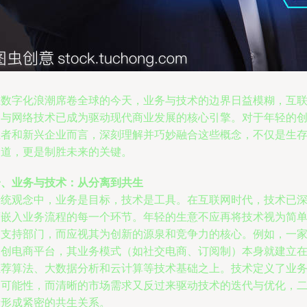
在数字化浪潮席卷全球的今天，业务与技术的边界日益模糊，互
网与网络技术已成为驱动现代商业发展的核心引擎。对于年轻的
业者和新兴企业而言，深刻理解并巧妙融合这些概念，不仅是生
之道，更是制胜未来的关键。
一、业务与技术：从分离到共生
传统观念中，业务是目标，技术是工具。在互联网时代，技术已
度嵌入业务流程的每一个环节。年轻的生意不应再将技术视为简
的支持部门，而应视其为创新的源泉和竞争力的核心。例如，一
初创电商平台，其业务模式（如社交电商、订阅制）本身就建立
推荐算法、大数据分析和云计算等技术基础之上。技术定义了业
的可能性，而清晰的市场需求又反过来驱动技术的迭代与优化，
者形成紧密的共生关系。