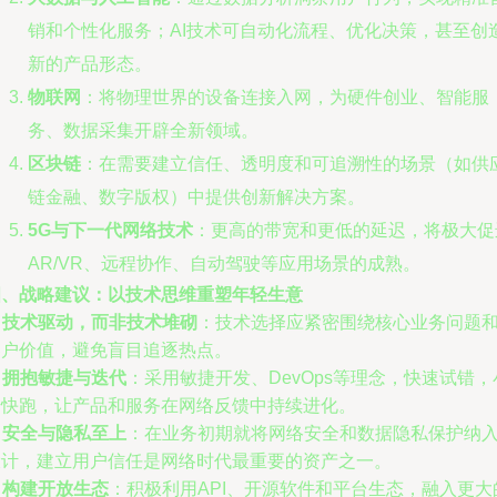
销和个性化服务；AI技术可自动化流程、优化决策，甚至创
新的产品形态。
物联网
：将物理世界的设备连接入网，为硬件创业、智能服
务、数据采集开辟全新领域。
区块链
：在需要建立信任、透明度和可追溯性的场景（如供
链金融、数字版权）中提供创新解决方案。
5G与下一代网络技术
：更高的带宽和更低的延迟，将极大促
AR/VR、远程协作、自动驾驶等应用场景的成熟。
四、战略建议：以技术思维重塑年轻生意
.
技术驱动，而非技术堆砌
：技术选择应紧密围绕核心业务问题
客户价值，避免盲目追逐热点。
.
拥抱敏捷与迭代
：采用敏捷开发、DevOps等理念，快速试错，
步快跑，让产品和服务在网络反馈中持续进化。
.
安全与隐私至上
：在业务初期就将网络安全和数据隐私保护纳
设计，建立用户信任是网络时代最重要的资产之一。
.
构建开放生态
：积极利用API、开源软件和平台生态，融入更大