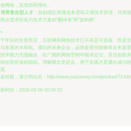
价值网络，实现协同增长。
.
培养复合型人才
：鼓励团队既懂业务逻辑又懂技术原理，培养
商业需求转化为技术方案的“翻译者”和“架构师”。
**
对于年轻的生意而言，互联网和网络技术已不再是可选项，而是
存与发展的水和电。成功的未来企业，必将是那些能够将业务愿
与技术能力无缝融合，在广阔的网络空间中精准定位、灵活创新
持续创造价值的组织。理解概念是起点，勇于实践才是通向成功
桥梁。
若转载，请注明出处：http://www.yuejianxq.com/product/73.htm
新时间：2026-08-06 00:36:33