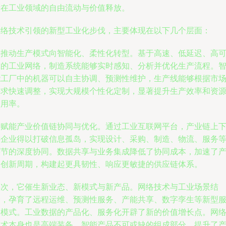
素在工业领域的自由流动与价值释放。
网络技术引领的新型工业化步伐，主要体现在以下几个层面：
它推动生产模式向智能化、柔性化转型。基于高速、低延迟、高
靠的工业网络，制造系统能够实时感知、分析并优化生产流程。
能工厂中的机器可以自主协调、预测性维护，生产线能够根据市
需求快速调整，实现大规模个性化定制，显著提升生产效率和资
利用率。
它赋能产业价值链协同与优化。通过工业互联网平台，产业链上
游企业得以打破信息孤岛，实现设计、采购、制造、物流、服务
环节的深度协同。数据共享与业务集成降低了协同成本，加速了
品创新周期，构建起更具韧性、响应更敏捷的供应链体系。
再次，它催生新业态、新模式与新产品。网络技术与工业场景结
合，孕育了远程运维、预测性服务、产能共享、数字孪生等新型
务模式。工业数据的产品化、服务化开辟了新的价值增长点。网
技术本身也是高端装备、智能产品不可或缺的组成部分，提升了