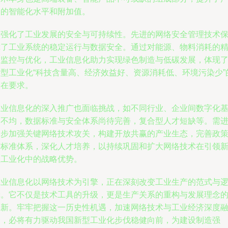
品的智能化水平和附加值。
它强化了工业发展的安全与可持续性。先进的网络安全管理技术
障了工业系统的稳定运行与数据安全。通过对能源、物料消耗的
准监控与优化，工业信息化助力实现绿色制造与低碳发展，体现
新型工业化“科技含量高、经济效益好、资源消耗低、环境污染少”
内在要求。
工业信息化的深入推广也面临挑战，如不同行业、企业间数字化
础不均，数据标准与安全体系尚待完善，复合型人才短缺等。需
一步加强关键网络技术攻关，构建开放共赢的产业生态，完善政
与标准体系，深化人才培养，以持续巩固和扩大网络技术在引领
型工业化中的战略优势。
工业信息化以网络技术为引擎，正在深刻改变工业生产的范式与
辑。它不仅是技术工具的升级，更是生产关系的重构与发展理念
革新。牢牢把握这一历史性机遇，加速网络技术与工业经济深度
合，必将有力驱动我国新型工业化步伐稳健向前，为建设制造强