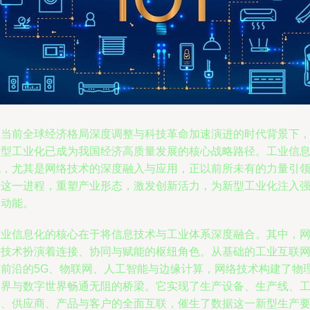
在当前全球经济格局深度调整与科技革命加速演进的时代背景下
新型工业化已成为我国经济高质量发展的核心战略路径。工业信
化，尤其是网络技术的深度融入与应用，正以前所未有的力量引
着这一进程，重塑产业形态，激发创新活力，为新型工业化注入
劲动能。
工业信息化的核心在于将信息技术与工业体系深度融合。其中，
络技术扮演着连接、协同与赋能的枢纽角色。从基础的工业互联
到前沿的5G、物联网、人工智能与边缘计算，网络技术构建了物
世界与数字世界畅通无阻的桥梁。它实现了生产设备、生产线、
厂、供应商、产品与客户的全面互联，催生了数据这一新型生产