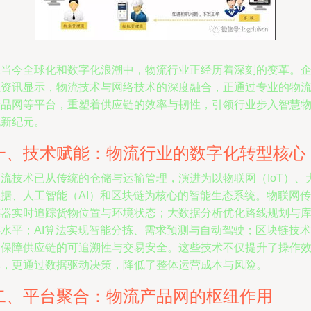
在当今全球化和数字化浪潮中，物流行业正经历着深刻的变革。
业资讯显示，物流技术与网络技术的深度融合，正通过专业的物
产品网等平台，重塑着供应链的效率与韧性，引领行业步入智慧
流新纪元。
一、技术赋能：物流行业的数字化转型核心
物流技术已从传统的仓储与运输管理，演进为以物联网（IoT）、
数据、人工智能（AI）和区块链为核心的智能生态系统。物联网传
感器实时追踪货物位置与环境状态；大数据分析优化路线规划与
存水平；AI算法实现智能分拣、需求预测与自动驾驶；区块链技术
则保障供应链的可追溯性与交易安全。这些技术不仅提升了操作
率，更通过数据驱动决策，降低了整体运营成本与风险。
二、平台聚合：物流产品网的枢纽作用