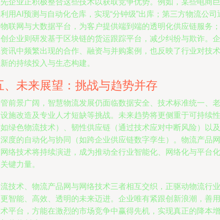
领先企业正积极整合这些技术以获取竞争优势。例如，某些电商
利用AI预测与自动化仓库，实现“分钟级”出库；第三方物流公司
过物联网与大数据平台，为客户提供端到端的透明化供应链服务
初创企业则研发基于区块链的货运跟踪平台，减少纠纷与欺诈。
业资讯中频繁出现的合作、融资与并购案例，也反映了行业对技
创新的持续投入与生态构建。
五、未来展望：挑战与趋势并存
尽管前景广阔，智慧物流发展仍面临数据安全、技术标准统一、
旧设施改造及专业人才短缺等挑战。未来趋势将更侧重于可持续
（如绿色物流技术）、韧性供应链（通过技术应对中断风险）以
更深度的自动化与协同（如跨企业供应链数字孪生）。物流产品
与网络技术将持续演进，成为推动全行业智能化、网络化与平台
的关键力量。
物流技术、物流产品网与网络技术三者相互交织，正驱动物流行
向更智能、高效、透明的未来迈进。企业唯有紧跟创新浪潮，善
技术平台，方能在激烈的市场竞争中赢得先机，实现真正的降本