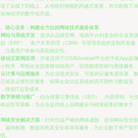
实现了从线下到线上、从传统到智能的跨越式发展，有力助推了
州实体经济的数字化升级。
二、核心业务：构建全方位的网络技术服务体系
.
网站与系统开发
：提供从品牌官网、电商平台到复杂的企业资
规划（ERP）、客户关系管理（CRM）等管理系统的定制开发服
务，注重用户体验与系统稳定性。
.
移动互联网应用
：开发适用于iOS和Android平台的手机App及
信小程序，帮助企业连接移动端用户，实现精准营销与便捷服务
.
云计算与运维服务
：为企业提供安全、可靠的云服务器部署、
据迁移及运维托管服务，保障企业信息系统的高可用性与数据安
，降低IT运营成本。
.
数字营销与推广
：结合搜索引擎优化（SEO）、内容营销、社
媒体运营等策略，为企业提供线上品牌建设与精准获客的整体方
案。
.
网络安全解决方案
：针对日益严峻的网络威胁，提供网站安全
护、漏洞检测、数据加密及安全咨询等服务，为企业数字资产筑
防线。