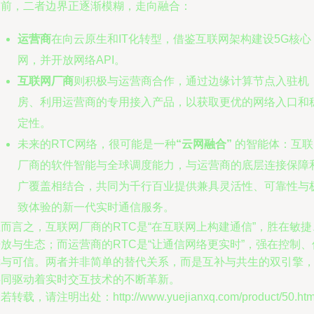
当前，二者边界正逐渐模糊，走向融合：
运营商
在向云原生和IT化转型，借鉴互联网架构建设5G核心
网，并开放网络API。
互联网厂商
则积极与运营商合作，通过边缘计算节点入驻机
房、利用运营商的专用接入产品，以获取更优的网络入口和
定性。
未来的RTC网络，很可能是一种
“云网融合”
的智能体：互联
厂商的软件智能与全球调度能力，与运营商的底层连接保障
广覆盖相结合，共同为千行百业提供兼具灵活性、可靠性与
致体验的新一代实时通信服务。
而言之，互联网厂商的RTC是“在互联网上构建通信”，胜在敏捷
放与生态；而运营商的RTC是“让通信网络更实时”，强在控制、
障与可信。两者并非简单的替代关系，而是互补与共生的双引擎
共同驱动着实时交互技术的不断革新。
若转载，请注明出处：http://www.yuejianxq.com/product/50.htm