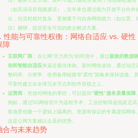
信）服务大众市场。其RTC能力最初主要用于增强基础通信
（如高清语音视频通话），近年来也通过能力开放平台向外
出，但流程相对复杂，更侧重于与自身网络能力（如位置、
信）捆绑，提供安全可信的政企解决方案。
4. 性能与可靠性权衡：网络自适应 vs. 硬性
保障
互联网厂商
：在公网“尽力而为”的环境中，通过
极致的数据
动和智能自适应
来逼近最佳体验。面对网络波动，通过动态
整码率、分辨率、使用备用链路等“柔性”策略来保持连接。
可靠性建立在全球冗余节点和软件容错之上。
运营商
：凭借对网络的掌控，可以提供
“硬性”服务质量保障
例如，通过5G网络切片为远程手术、工业控制等超低延迟高
靠场景创建一个逻辑上隔离的、资源有保证的专属虚拟网络
这是公网方案难以企及的优势。
融合与未来趋势