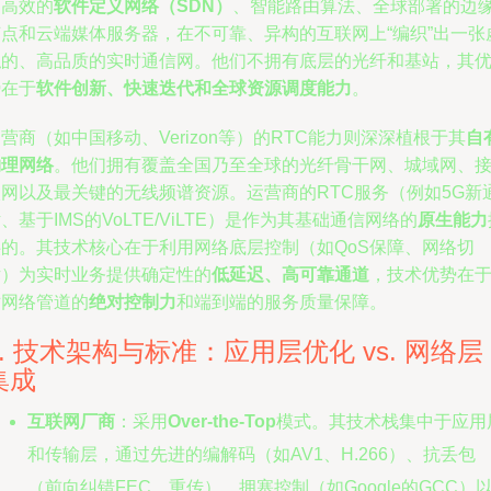
过高效的
软件定义网络（SDN）
、智能路由算法、全球部署的边
节点和云端媒体服务器，在不可靠、异构的互联网上“编织”出一张
拟的、高品质的实时通信网。他们不拥有底层的光纤和基站，其
势在于
软件创新、快速迭代和全球资源调度能力
。
营商（如中国移动、Verizon等）的RTC能力则深深植根于其
自
物理网络
。他们拥有覆盖全国乃至全球的光纤骨干网、城域网、
入网以及最关键的无线频谱资源。运营商的RTC服务（例如5G新
、基于IMS的VoLTE/ViLTE）是作为其基础通信网络的
原生能力
供的。其技术核心在于利用网络底层控制（如QoS保障、网络切
片）为实时业务提供确定性的
低延迟、高可靠通道
，技术优势在
对网络管道的
绝对控制力
和端到端的服务质量保障。
2. 技术架构与标准：应用层优化 vs. 网络层
集成
互联网厂商
：采用
Over-the-Top
模式。其技术栈集中于应用
和传输层，通过先进的编解码（如AV1、H.266）、抗丢包
（前向纠错FEC、重传）、拥塞控制（如Google的GCC）