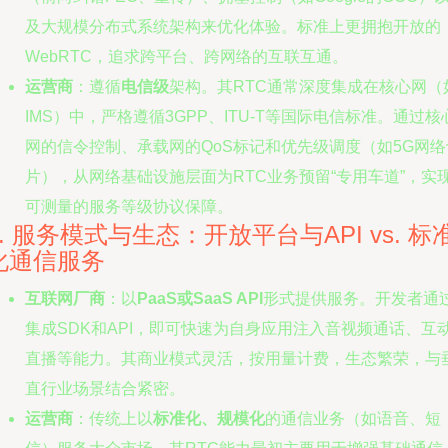
及大规模分布式系统架构来优化体验。标准上更拥抱开放的
WebRTC，追求跨平台、跨网络的互联互通。
运营商
：遵循
电信级
架构。其RTC通常深度集成在核心网（
IMS）中，严格遵循3GPP、ITU-T等国际电信标准。通过核
网的信令控制、承载网的QoS标记和优先级调度（如5G网络
片），从网络基础设施层面为RTC业务预留“专用车道”，实
可测量的服务等级协议保障。
3. 服务模式与生态：开放平台与API vs. 标
化通信服务
互联网厂商
：以
PaaS或SaaS API
形式提供服务。开发者通
集成SDK和API，即可快速为自身应用注入音视频通话、互
直播等能力。其商业模式灵活，按用量计费，生态繁荣，与
直行业场景结合紧密。
运营商
：传统上以
标准化、规模化
的通信业务（如语音、短