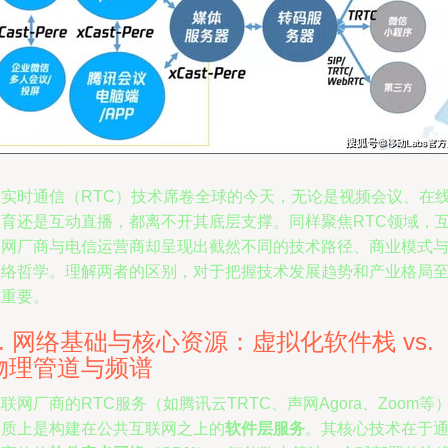
在实时通信（RTC）技术席卷全球的今天，无论是视频会议、在
教育还是互动直播，都离不开其底层支撑。同样聚焦RTC领域，
联网厂商与电信运营商却呈现出截然不同的技术路径、商业模式
网络哲学。理解两者的区别，对于把握技术发展趋势和产业格局
关重要。
1. 网络基础与核心资源：虚拟化软件栈 vs.
物理管道与频谱
联网厂商的RTC服务（如腾讯云TRTC、声网Agora、Zoom等
本质上是构建在公共互联网之上的
软件层服务
。其核心技术在于